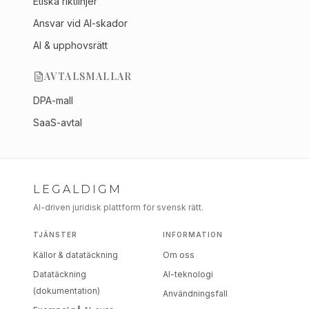
Etiska riktlinjer
Ansvar vid AI-skador
AI & upphovsrätt
AVTALSMALLAR
DPA-mall
SaaS-avtal
LEGALDIGM
AI-driven juridisk plattform för svensk rätt.
TJÄNSTER
INFORMATION
Källor & datatäckning
Om oss
Datatäckning
AI-teknologi
(dokumentation)
Användningsfall