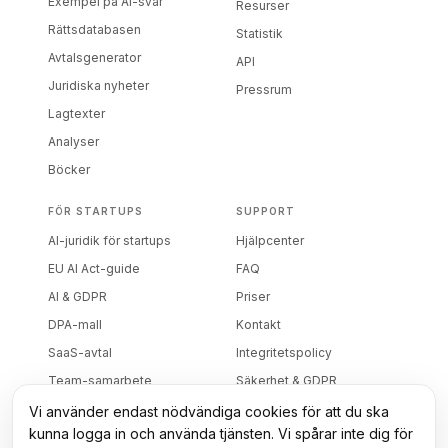
Exempel på AI-svar
Resurser
Rättsdatabasen
Statistik
Avtalsgenerator
API
Juridiska nyheter
Pressrum
Lagtexter
Analyser
Böcker
FÖR STARTUPS
SUPPORT
AI-juridik för startups
Hjälpcenter
EU AI Act-guide
FAQ
AI & GDPR
Priser
DPA-mall
Kontakt
SaaS-avtal
Integritetspolicy
Team-samarbete
Säkerhet & GDPR
DPA (biträdesavtal)
Vi använder endast nödvändiga cookies för att du ska
kunna logga in och använda tjänsten. Vi spårar inte dig för
Villkor