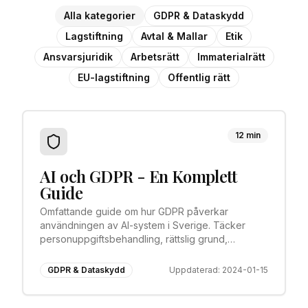
Alla kategorier
GDPR & Dataskydd
Lagstiftning
Avtal & Mallar
Etik
Ansvarsjuridik
Arbetsrätt
Immaterialrätt
EU-lagstiftning
Offentlig rätt
12 min
AI och GDPR - En Komplett
Guide
Omfattande guide om hur GDPR påverkar
användningen av AI-system i Sverige. Täcker
personuppgiftsbehandling, rättslig grund,
automatiserat beslutsfattande och särskilda
kategorier av personuppgifter.
GDPR & Dataskydd
Uppdaterad:
2024-01-15