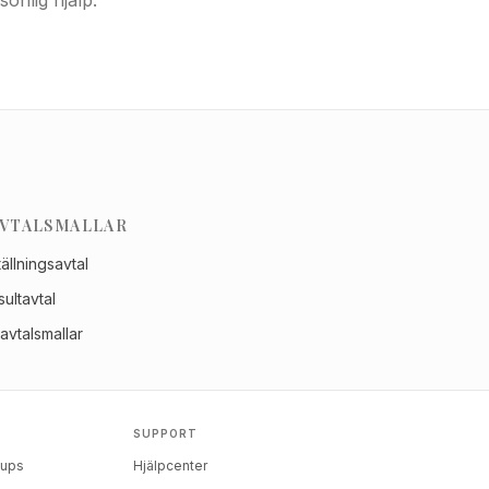
onlig hjälp.
VTALSMALLAR
ällningsavtal
ultavtal
 avtalsmallar
SUPPORT
rtups
Hjälpcenter