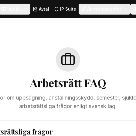
Juridik
Avtal
IP Suite
Användningsfall
Arbetsrätt FAQ
gor om uppsägning, anställningsskydd, semester, sjukl
arbetsrättsliga frågor enligt svensk lag.
tsrättsliga frågor