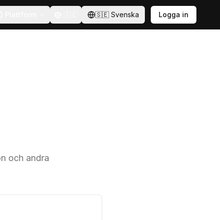
Plattform
🇸🇪
🇸🇪
Svenska
Logga in
ön och andra