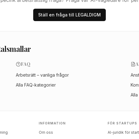
pecifik arbetsrättslig fråga? Fråga vår AI-vägledare för pers
Ställ en fråga till LEGALDIGM
talsmallar
FAQ
A
Arbetsrätt – vanliga frågor
Anst
Alla FAQ-kategorier
Kons
Alla
INFORMATION
FÖR STARTUPS
kning
Om oss
AI-juridik för sta