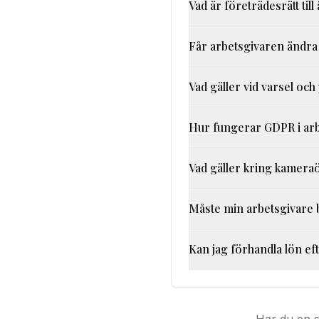
Vad är företrädesrätt till
Får arbetsgivaren ändra
Vad gäller vid varsel och
Hur fungerar GDPR i arb
Vad gäller kring kamera
Måste min arbetsgivare b
Kan jag förhandla lön ef