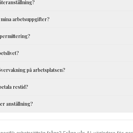
 återanställning?
 mina arbetsuppgifter?
 permittering?
etslivet?
övervakning på arbetsplatsen?
etala restid?
ter anställning?