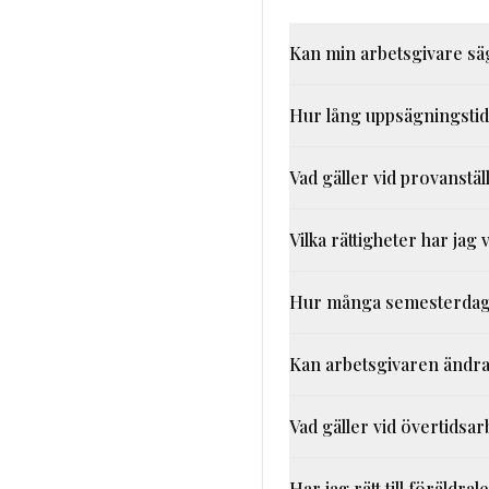
Kan min arbetsgivare sä
Hur lång uppsägningstid h
Vad gäller vid provanstäl
Vilka rättigheter har jag
Hur många semesterdagar 
Kan arbetsgivaren ändra
Vad gäller vid övertidsar
Har jag rätt till föräldral