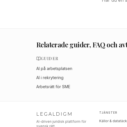
Har du en s
Relaterade guider, FAQ och av
GUIDER
AI på arbetsplatsen
AI i rekrytering
Arbetsrätt för SME
TJÄNSTER
LEGALDIGM
Källor & datatäc
AI-driven juridisk plattform för
svensk rätt.