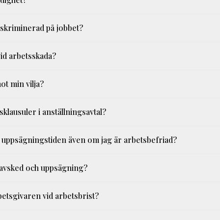
iskriminerad på jobbet?
 vid arbetsskada?
ot min vilja?
klausuler i anställningsavtal?
der uppsägningstiden även om jag är arbetsbefriad?
n avsked och uppsägning?
betsgivaren vid arbetsbrist?