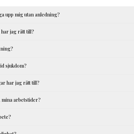
ga upp mig utan anledning?
ar jag rätt till?
lning?
 vid sjukdom?
har jag rätt till?
 mina arbetstider?
bete?
edighet?